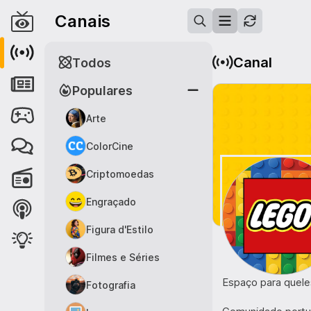
Canais
Canal
Todos
Populares
Arte
ColorCine
Criptomoedas
Engraçado
Figura d'Estilo
Filmes e Séries
Espaço para quele
Fotografia