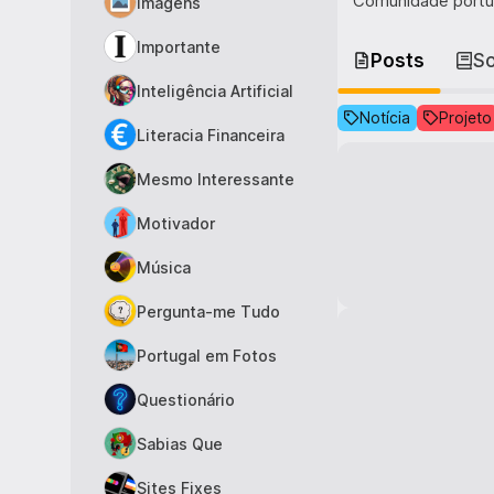
Comunidade portu
Imagens
Importante
Posts
S
Inteligência Artificial
Notícia
Projeto
Literacia Financeira
Mesmo Interessante
Motivador
Música
Pergunta-me Tudo
Portugal em Fotos
Questionário
Sabias Que
Sites Fixes