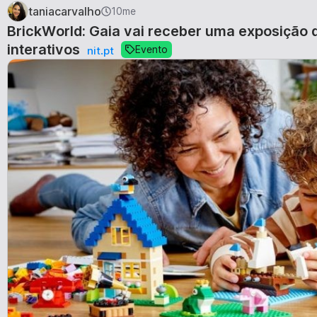
taniacarvalho
10me
BrickWorld: Gaia vai receber uma exposição
interativos
Evento
nit.pt