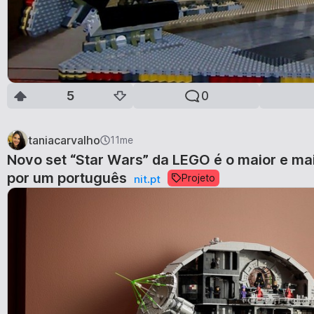
5
0
taniacarvalho
11me
Novo set “Star Wars” da LEGO é o maior e mai
por um português
Projeto
nit.pt