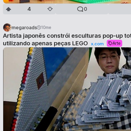
4
0
megaroads
10me
Artista japonês constrói esculturas pop-up t
utilizando apenas peças LEGO
Arte
x.com