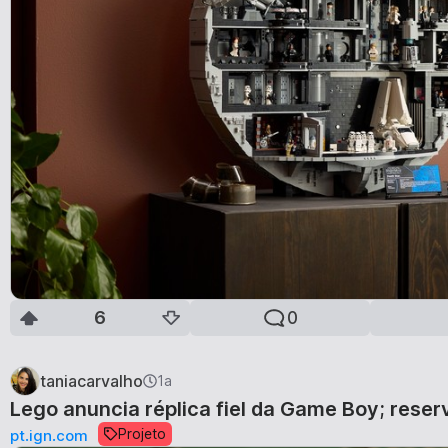
6
0
taniacarvalho
1a
Lego anuncia réplica fiel da Game Boy; reserv
Projeto
pt.ign.com