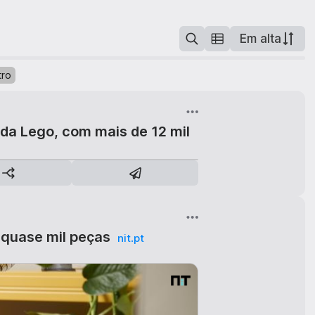
Em alta
tro
 da Lego, com mais de 12 mil
5
 quase mil peças
nit.pt