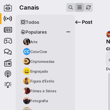
Canais
Post
Todos
Populares
N
Arte
c
ColorCine
Criptomoedas
Do
Engraçado
Figura d'Estilo
Filmes e Séries
Fotografia