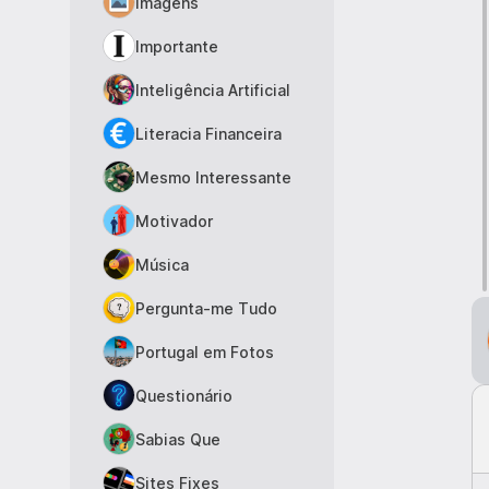
Imagens
Importante
Inteligência Artificial
Literacia Financeira
Mesmo Interessante
Motivador
Música
Pergunta-me Tudo
Portugal em Fotos
Questionário
Sabias Que
Sites Fixes