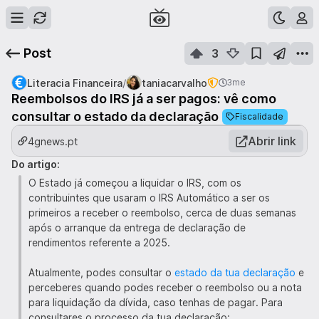
Post
3
/
Literacia Financeira
taniacarvalho
3me
Reembolsos do IRS já a ser pagos: vê como
consultar o estado da declaração
Fiscalidade
Abrir link
4gnews.pt
Do artigo:
O Estado já começou a liquidar o IRS, com os
contribuintes que usaram o IRS Automático a ser os
primeiros a receber o reembolso, cerca de duas semanas
após o arranque da entrega de declaração de
rendimentos referente a 2025.
Atualmente, podes consultar o
estado da tua declaração
e
perceberes quando podes receber o reembolso ou a nota
para liquidação da dívida, caso tenhas de pagar. Para
consultares o processo da tua declaração: