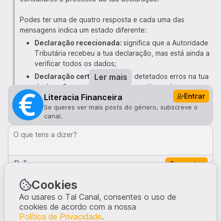
Podes ter uma de quatro resposta e cada uma das
mensagens indica um estado diferente:
Declaração rececionada:
significa que a Autoridade
Tributária recebeu a tua declaração, mas está ainda a
verificar todos os dados;
Declaração certa:
Ler mais
Não foram detetados erros na tua
declaração que já foi validada positiva pela
Entrar
Literacia Financeira
Autoridade Tributária;
Se queres ver mais posts do género, subscreve o
Liquidação processada:
esta fase do processo é
canal.
crucial, já que é quando o cálculo do imposto final
está feito. É nesta fase que sabes o valor exato do
O que tens a dizer?
que vais receber ou pagar;
Reembolso/liquidação emitida:
Aqui é quando a
Comentar
Autoridade Tributária já ordenou o pagamento; caso
vás ser reembolsado, em poucos dias o dinheiro é
Comentários · 0
Cookies
transferido para a tua conta ou é enviado para a tua
morada fiscal um cheque. No caso de teres de pagar,
Ao usares o Tal Canal, consentes o uso de
também em pouco dias recebes uma nota de
cookies de acordo com a nossa
Ninguém comentou neste post.
Política de Privacidade
pagamento com os dados a utilizar – montante e
.