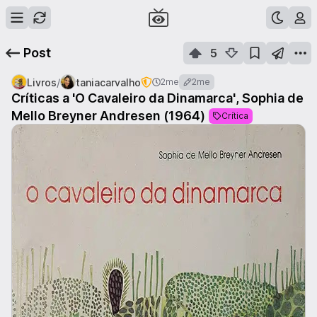
Post
5
/
Livros
taniacarvalho
2me
2me
Críticas a 'O Cavaleiro da Dinamarca', Sophia de
Mello Breyner Andresen (1964)
Crítica