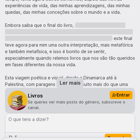
experiências de vida, das minhas aprendizagens, das minhas
quedas, das minhas conceções sobre o mundo e a vida.
Embora saiba que o final do livro,
supostamente fechado,
revela um final feliz, até porque este é um conto de Natal para
crianças e a Sophia escreveu-o para os seus filhos,
este final
teve agora para mim uma outra interpretação, mais metafórica
e também metafísica, e isso é bonito de se sentir,
especialmente quando relemos livros que nos são tão queridos
em fases diferentes da nossa vida.
Esta viagem poética e visual, desde a Dinamarca até à
Ler mais
Palestina, com paragens por Itália, é muito mais do que uma
aventura, é uma lição maravilhosa sobre amizade,
Entrar
Livros
perseverança, o choque cultural e a importância do 'voltar a
Se queres ver mais posts do género, subscreve o
casa'. Senti que cada um de nós é um Cavaleiro da Dinamarca,
canal.
de certa forma. É perfeito para miúdos e graúdos.
O que tens a dizer?
⭐ 9 / 10
Comentar