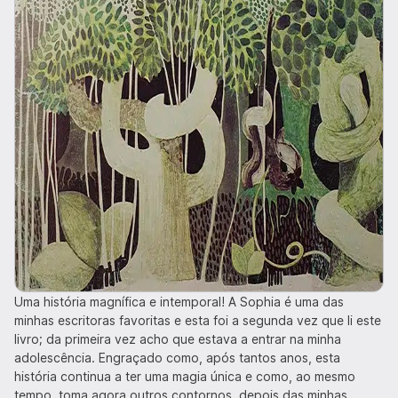
Uma história magnífica e intemporal! A Sophia é uma das
minhas escritoras favoritas e esta foi a segunda vez que li este
livro; da primeira vez acho que estava a entrar na minha
adolescência. Engraçado como, após tantos anos, esta
história continua a ter uma magia única e como, ao mesmo
tempo, toma agora outros contornos, depois das minhas