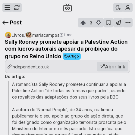
Post
3
/
Livros
mariacampos
11me
Sally Rooney promete apoiar a Palestine Action
com lucros autorais apesar da proibição do
grupo no Reino Unido
Artigo
Abrir link
independent.co.uk
Do artigo:
A romancista Sally Rooney prometeu continuar a apoiar a
Palestine Action "de todas as formas que puder", usando
os royalties das adaptações dos seus livros pela BBC.
A autora de 'Normal People', de 34 anos, reafirmou
publicamente o seu apoio ao grupo de ação direta, que
foi designado como organização terrorista proscrita pelo
Ministério do Interior no mês passado. Isto significa que
demonstrar apoio ao grupo é ilegal, segundo a Lei do