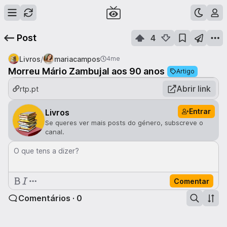
Post
4
/
Livros
mariacampos
4me
Morreu Mário Zambujal aos 90 anos
Artigo
Abrir link
rtp.pt
Entrar
Livros
Se queres ver mais posts do género, subscreve o
canal.
O que tens a dizer?
Comentar
Comentários · 0