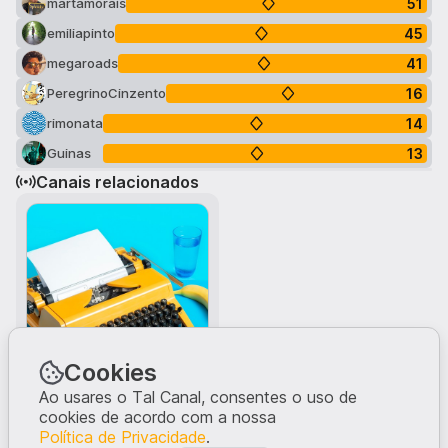
51
martamorais
45
emiliapinto
41
megaroads
16
PeregrinoCinzento
14
rimonata
13
Guinas
Canais relacionados
Cookies
Escrita
Ao usares o Tal Canal, consentes o uso de
escrita
cookies de acordo com a nossa
Política de Privacidade
.