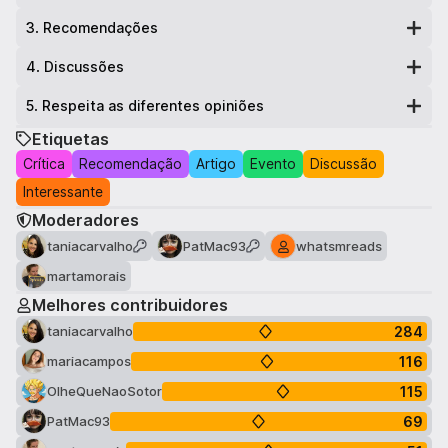
3
.
Recomendações
4
.
Discussões
5
.
Respeita as diferentes opiniões
Etiquetas
Crítica
Recomendação
Artigo
Evento
Discussão
Interessante
Moderadores
taniacarvalho
PatMac93
whatsmreads
martamorais
Melhores contribuidores
284
taniacarvalho
116
mariacampos
115
OlheQueNaoSotor
69
PatMac93