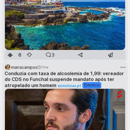
6
3
mariacampos
7me
Conduzia com taxa de alcoolemia de 1,99: vereador
do CDS no Funchal suspende mandato após ter
atropelado um homem
Notícia
sicnoticias.pt