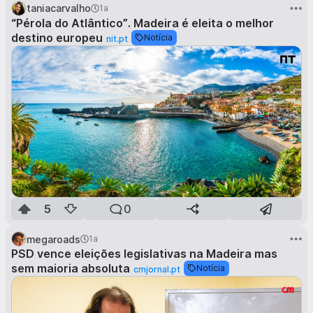
taniacarvalho
1a
“Pérola do Atlântico”. Madeira é eleita o melhor
destino europeu
Notícia
nit.pt
5
0
megaroads
1a
PSD vence eleições legislativas na Madeira mas
sem maioria absoluta
Notícia
cmjornal.pt