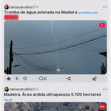
taniacarvalho
1a
Tromba de água avistada na Madeira
youtube.com
Vídeo
5
0
taniacarvalho
1a
Madeira. Área ardida ultrapassou 5.100 hectares
rtp.pt