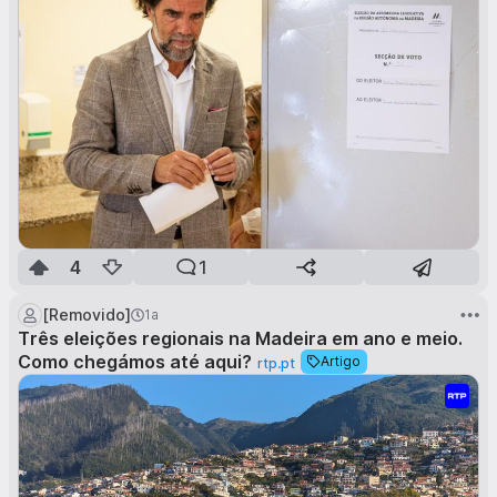
4
1
[Removido]
1a
Três eleições regionais na Madeira em ano e meio.
Como chegámos até aqui?
Artigo
rtp.pt