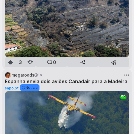
3
0
megaroads
1a
Espanha envia dois aviões Canadair para a Madeira
Notícia
sapo.pt