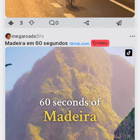
3
0
megaroads
1a
Madeira em 60 segundos
Vídeo
tiktok.com