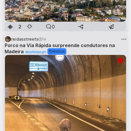
2
0
reidasstreets
1a
Porco na Via Rápida surpreende condutores na
Madeira
Notícia
dnoticias.pt