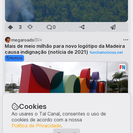
3
0
megaroads
2a
Mais de meio milhão para novo logótipo da Madeira
causa indignação (notícia de 2021)
funchalnoticias.net
Notícia
Cookies
Ao usares o Tal Canal, consentes o uso de
cookies de acordo com a nossa
5
9
Política de Privacidade
.