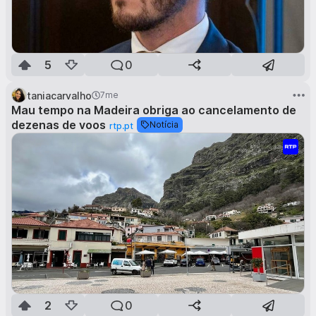
5
0
taniacarvalho
7me
Mau tempo na Madeira obriga ao cancelamento de
dezenas de voos
Notícia
rtp.pt
2
0