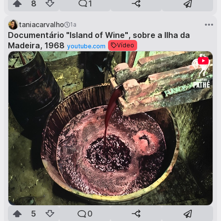
8
1
taniacarvalho
1a
Documentário "Island of Wine", sobre a Ilha da
Madeira, 1968
Vídeo
youtube.com
5
0