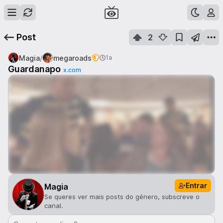
Post
2
/
Magia
megaroads
1a
Guardanapo
x.com
Entrar
Magia
Se queres ver mais posts do género, subscreve o
canal.