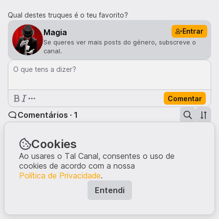
Qual destes truques é o teu favorito?
Entrar
Magia
Se queres ver mais posts do género, subscreve o
canal.
O que tens a dizer?
Comentar
Comentários · 1
PatMac93
4me
Viver numa casa assim é uma loucura... mas adorei o vídeo.
Cookies
Quando pensas que já acabou, vem outra coisa aleatória.
Ao usares o Tal Canal, consentes o uso de
1
cookies de acordo com a nossa
Política de Privacidade
.
Entendi