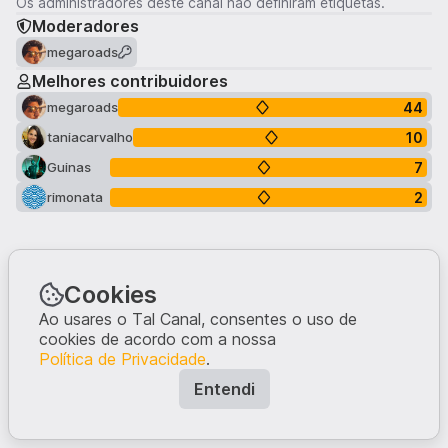
Os administradores deste canal não definiram etiquetas.
Moderadores
megaroads
Melhores contribuidores
44
megaroads
10
taniacarvalho
7
Guinas
2
rimonata
Cookies
Ao usares o Tal Canal, consentes o uso de
cookies de acordo com a nossa
Política de Privacidade
.
Entendi