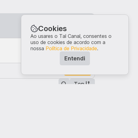
Entrar
Cookies
Ao usares o Tal Canal, consentes o
uso de cookies de acordo com a
nossa
Política de Privacidade
.
Entendi
Comentar
Top
e a relativizar as coisas. Isso e deixei de me
 um certo peso de cima dos ombros e a minimizar
caminho, mas estou muito contente com o que