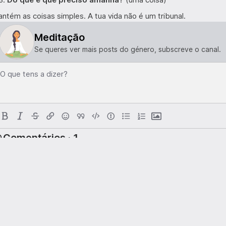
ntém as coisas simples. A tua vida não é um tribunal.
Meditação
Se queres ver mais posts do género, subscreve o canal.
O que tens a dizer?
Comentários · 1
taniacarvalho
4me
Eu faço algo semelhante a isto há uns bons anos e ajuda-me sempr
levar tanto a sério. Por mais cliché que seja, ajudou-me a tirar
a ansiedade que as falhas me causavam. Ainda tenho um longo 
a vida me tem dado e com o que tenho sabido guardar. ❤️
2