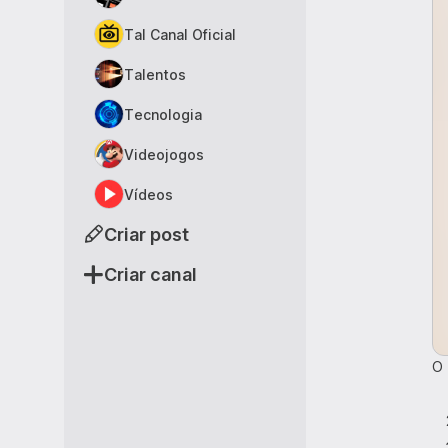
Tal Canal Oficial
Talentos
Tecnologia
Videojogos
Vídeos
Criar post
Criar canal
O 