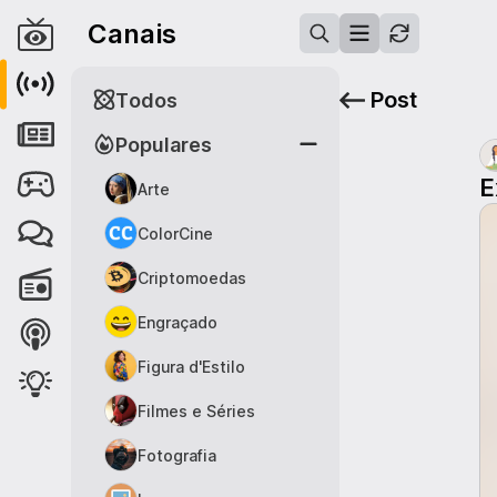
Canais
Post
Todos
Populares
E
Arte
ColorCine
Criptomoedas
Engraçado
Figura d'Estilo
Filmes e Séries
Fotografia