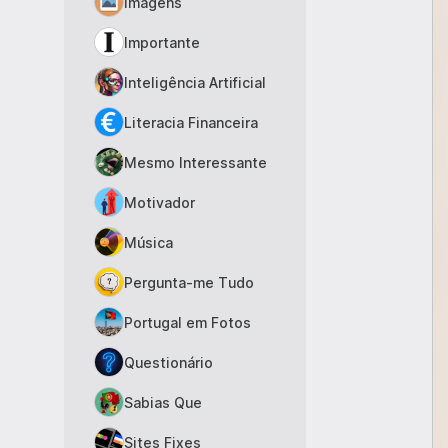
Imagens
Importante
Inteligência Artificial
Literacia Financeira
Mesmo Interessante
Motivador
Música
Pergunta-me Tudo
Portugal em Fotos
Questionário
Sabias Que
Sites Fixes