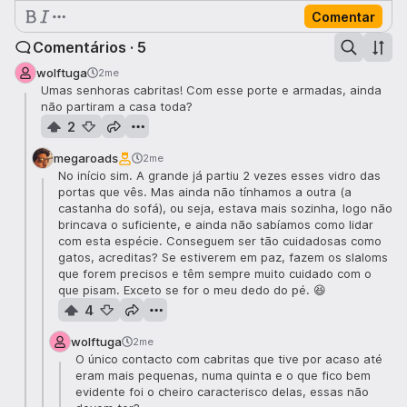
Comentar
Comentários · 5
wolftuga
2me
Umas senhoras cabritas! Com esse porte e armadas, ainda
não partiram a casa toda?
2
megaroads
2me
No início sim. A grande já partiu 2 vezes esses vidro das
portas que vês. Mas ainda não tínhamos a outra (a
castanha do sofá), ou seja, estava mais sozinha, logo não
brincava o suficiente, e ainda não sabíamos como lidar
com esta espécie. Conseguem ser tão cuidadosas como
gatos, acreditas? Se estiverem em paz, fazem os slaloms
que forem precisos e têm sempre muito cuidado com o
que pisam. Exceto se for o meu dedo do pé. 😆
4
wolftuga
2me
O único contacto com cabritas que tive por acaso até
eram mais pequenas, numa quinta e o que fico bem
evidente foi o cheiro caracterisco delas, essas não