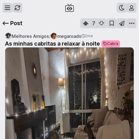
Post
7
/
Melhores Amigos
megaroads
2me
As minhas cabritas a relaxar à noite
Cabra