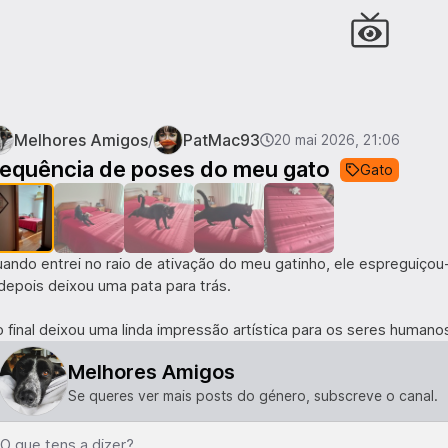
Melhores Amigos
PatMac93
/
20 mai 2026, 21:06
1
de
5
equência de poses do meu gato
Gato
ando entrei no raio de ativação do meu gatinho, ele espreguiçou-s
depois deixou uma pata para trás.
 final deixou uma linda impressão artística para os seres human
Melhores Amigos
Se queres ver mais posts do género, subscreve o canal.
O que tens a dizer?