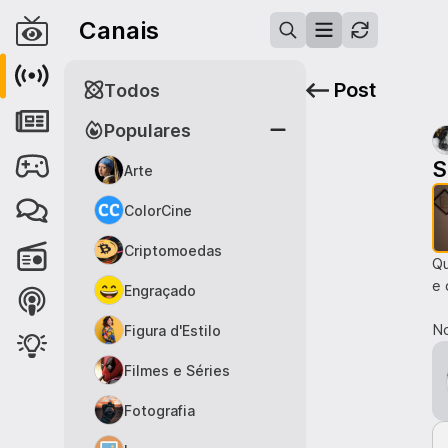
Canais
Post
Todos
Populares
S
Arte
ColorCine
Criptomoedas
Qu
e 
Engraçado
No
Figura d'Estilo
Filmes e Séries
Fotografia