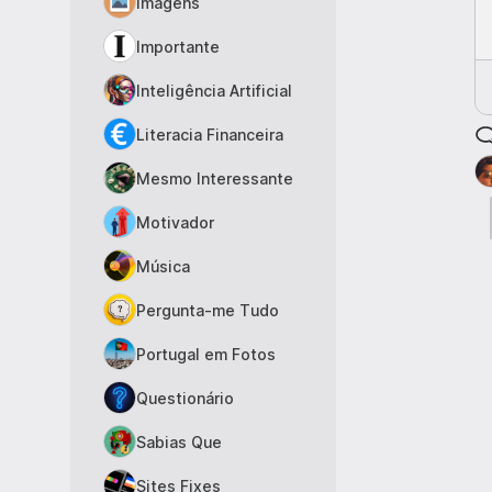
Imagens
Importante
Inteligência Artificial
Literacia Financeira
Mesmo Interessante
Motivador
Música
Pergunta-me Tudo
Portugal em Fotos
Questionário
Sabias Que
Sites Fixes