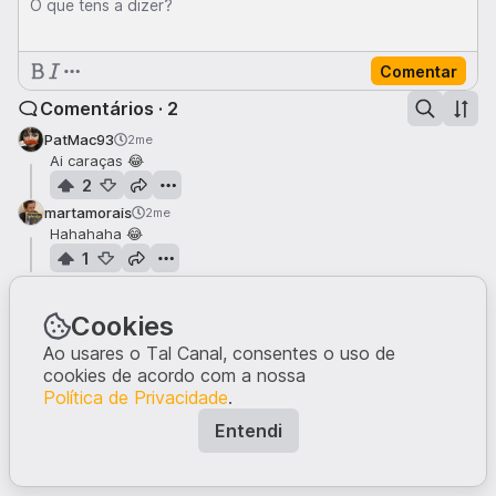
O que tens a dizer?
Comentar
Comentários · 2
PatMac93
2me
Ai caraças 😂
2
martamorais
2me
Hahahaha 😂
1
Cookies
Ao usares o Tal Canal, consentes o uso de
cookies de acordo com a nossa
Política de Privacidade
.
Entendi