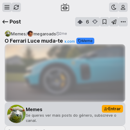
Post
6
/
Memes
megaroads
2me
O Ferrari Luce muda-te
Meme
x.com
Entrar
Memes
Se queres ver mais posts do género, subscreve o
canal.