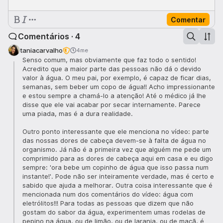
Comentar
Comentários · 4
taniacarvalho
4me
Senso comum, mas obviamente que faz todo o sentido!
Acredito que a maior parte das pessoas não dá o devido
valor à água. O meu pai, por exemplo, é capaz de ficar dias,
semanas, sem beber um copo de água!! Acho impressionante
e estou sempre a chamá-lo a atenção! Até o médico já lhe
disse que ele vai acabar por secar internamente. Parece
uma piada, mas é a dura realidade.
Outro ponto interessante que ele menciona no vídeo: parte
das nossas dores de cabeça devem-se à falta de água no
organismo. Já não é a primeira vez que alguém me pede um
comprimido para as dores de cabeça aqui em casa e eu digo
sempre: 'ora bebe um copinho de água que isso passa num
instante!'. Pode não ser inteiramente verdade, mas é certo e
sabido que ajuda a melhorar. Outra coisa interessante que é
mencionada num dos comentários do vídeo: água com
eletrólitos!!! Para todas as pessoas que dizem que não
gostam do sabor da água, experimentem umas rodelas de
pepino na água, ou de limão, ou de laranja, ou de maçã, é