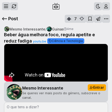
Post
7
/
Mesmo Interessante
Guinas
4me
Beber água melhora foco, regula apetite e
reduz fadiga
Ciência e Tecnologia
youtu.be
Entrar
Mesmo Interessante
Se queres ver mais posts do género, subscreve o
canal.
O que tens a dizer?