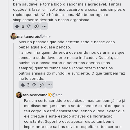
bem saudável e torna logo o sabor mais agradável. Tantas
opções! E fazer um isotónico caseiro é a coisa mais simples e
rápida que há. Não há desculpas. Não beber água é
simplesmente destruir o nosso organismo.
6
martamorais
4me
Mas há pessoas que não sentem sede e nesse caso
beber água é quase penoso.
Também há quem defenda que sendo nós os animais que
somos, a sede deve ser o nosso indicador. Ou seja, se
ouvirmos o nosso corpo e bebermos apenas (mas
sempre) quando temos sede (como fazem todos os
outros animais do mundo), é suficiente. O que também faz
muito sentido.
3
taniacarvalho
4me
Faz um certo sentido o que dizes, mas também já li e já
me disseram que quando sentes sede é sinal de que o
teu corpo já está desidratado, sendo o ideal evitar que
ele chegue a este estado através da hidratação
constante. Suponho que, apesar disto, também é
importante que saibas ouvir e respeitar o teu corpo e