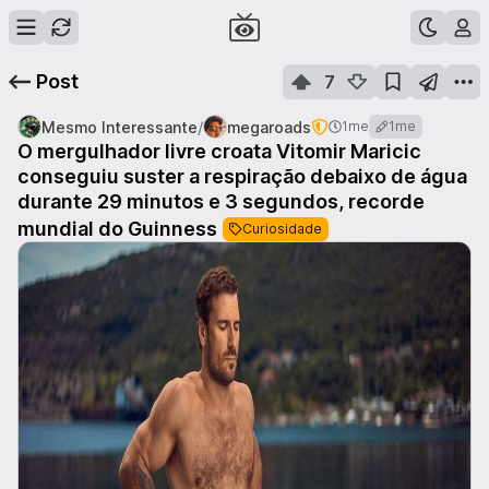
Post
7
/
Mesmo Interessante
megaroads
1me
1me
O mergulhador livre croata Vitomir Maricic
conseguiu suster a respiração debaixo de água
durante 29 minutos e 3 segundos, recorde
mundial do Guinness
Curiosidade