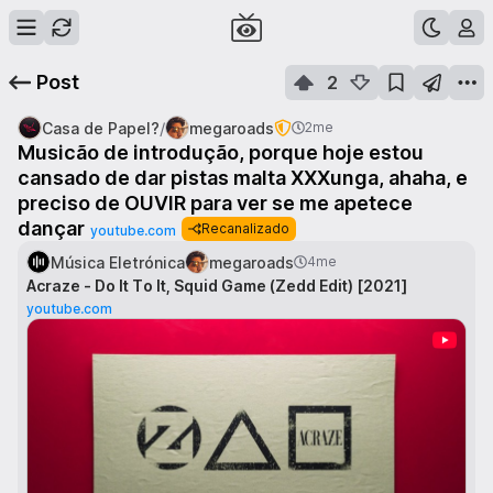
Post
2
/
Casa de Papel?
megaroads
2me
Musicão de introdução, porque hoje estou
cansado de dar pistas malta XXXunga, ahaha, e
preciso de OUVIR para ver se me apetece
dançar
Recanalizado
youtube.com
Música Eletrónica
megaroads
4me
Acraze - Do It To It, Squid Game (Zedd Edit) [2021]
youtube.com