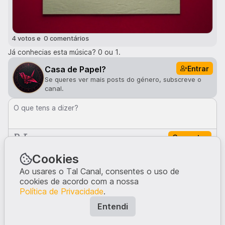
4
voto
s
e
0
comentário
s
Já conhecias esta música? 0 ou 1.
Entrar
Casa de Papel?
Se queres ver mais posts do género, subscreve o
canal.
O que tens a dizer?
Comentar
Comentários · 0
Cookies
Ao usares o Tal Canal, consentes o uso de
cookies de acordo com a nossa
Ninguém comentou neste post.
Política de Privacidade
.
Escreve a tua opinião, dando início à conversa.
Entendi