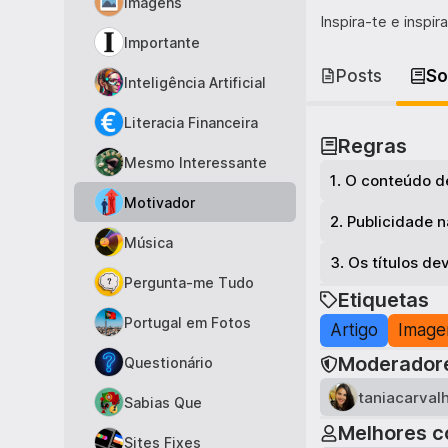
Imagens
Inspira-te e inspir
Importante
Posts
So
Inteligência Artificial
Literacia Financeira
Regras
Mesmo Interessante
1
.
O conteúdo d
Motivador
2
.
Publicidade n
Música
3
.
Os títulos d
Pergunta-me Tudo
Etiquetas
Portugal em Fotos
Artigo
Imag
Moderador
Questionário
taniacarval
Sabias Que
Melhores c
Sites Fixes