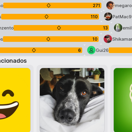
ho
megaro
271
s
PatMac9
110
nzento
emil
13
os
Shikama
10
Gui26
6
acionados