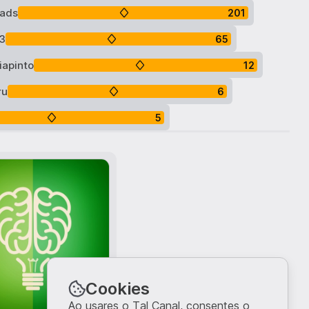
ads
201
3
65
iapinto
12
ru
6
5
Cookies
Ao usares o Tal Canal, consentes o