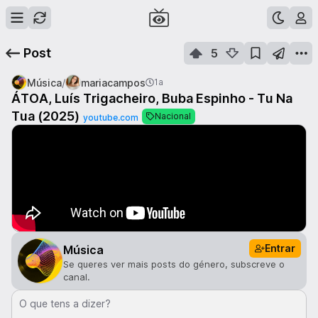
Post
5
/
Música
mariacampos
1a
ÁTOA, Luís Trigacheiro, Buba Espinho - Tu Na
Tua (2025)
Nacional
youtube.com
Entrar
Música
Se queres ver mais posts do género, subscreve o
canal.
O que tens a dizer?