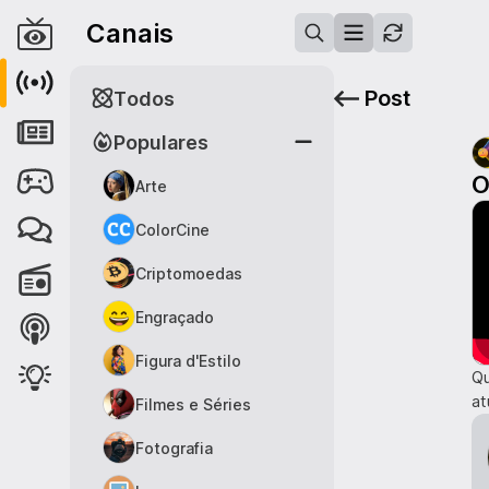
Canais
Post
Todos
Populares
O
Arte
ColorCine
Criptomoedas
Engraçado
Figura d'Estilo
Qu
at
Filmes e Séries
Fotografia