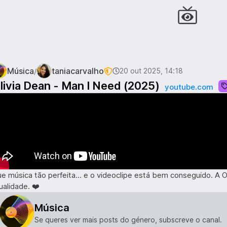
Música
taniacarvalho
/
20 out 2025, 14:18
livia Dean - Man I Need (2025)
youtube.com
e música tão perfeita... e o videoclipe está bem conseguido. A O
ualidade. ❤️
Música
Se queres ver mais posts do género, subscreve o canal.