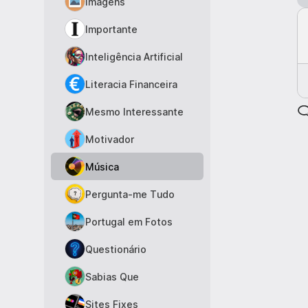
Imagens
Importante
Inteligência Artificial
Literacia Financeira
Mesmo Interessante
Motivador
Música
Pergunta-me Tudo
Portugal em Fotos
Questionário
Sabias Que
Sites Fixes