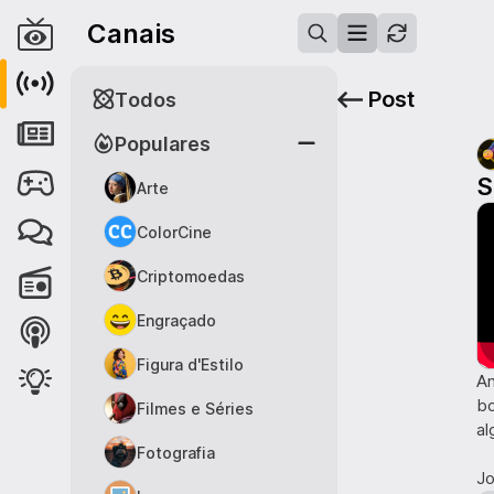
Canais
Post
Todos
Populares
S
Arte
ColorCine
Criptomoedas
Engraçado
Figura d'Estilo
An
bo
Filmes e Séries
al
Fotografia
Jo