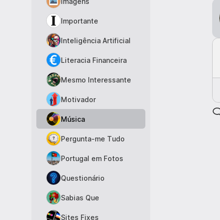
Imagens
Importante
Inteligência Artificial
Literacia Financeira
Mesmo Interessante
Motivador
Música
Pergunta-me Tudo
Portugal em Fotos
Questionário
Sabias Que
Sites Fixes