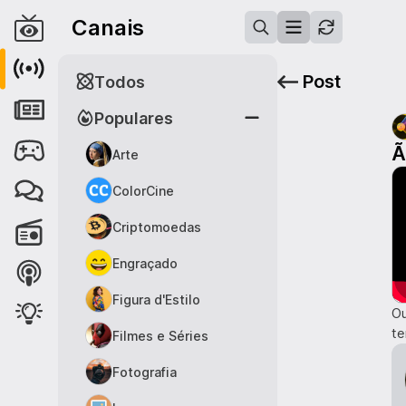
Canais
Post
Todos
Populares
Ã
Arte
ColorCine
Criptomoedas
Engraçado
Figura d'Estilo
Ou
te
Filmes e Séries
Fotografia