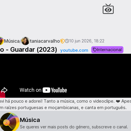
Música
taniacarvalho
/
10 jun 2026, 18:22
o - Guardar (2023)
Internacional
youtube.com
vi há pouco e adorei! Tanto a música, como o videoclipe. ❤️ Ap
m raízes portuguesas e moçambicanas, e canta em português.
Música
Se queres ver mais posts do género, subscreve o canal.