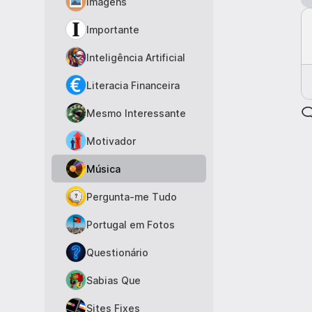
Imagens
Importante
Inteligência Artificial
Literacia Financeira
Mesmo Interessante
Motivador
Música
Pergunta-me Tudo
Portugal em Fotos
Questionário
Sabias Que
Sites Fixes