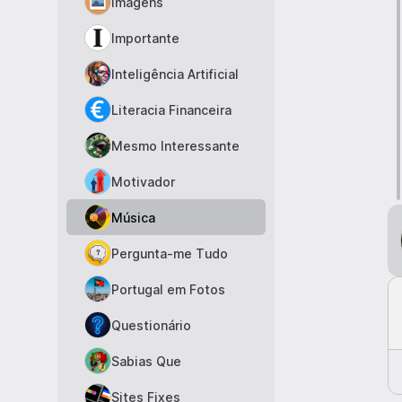
Imagens
Importante
Inteligência Artificial
Literacia Financeira
Mesmo Interessante
Motivador
Música
Pergunta-me Tudo
Portugal em Fotos
Questionário
Sabias Que
Sites Fixes