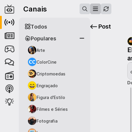
Canais
Post
Todos
Populares
E
Arte
a
ColorCine
Criptomoedas
Do
Engraçado
Figura d'Estilo
Filmes e Séries
Fotografia