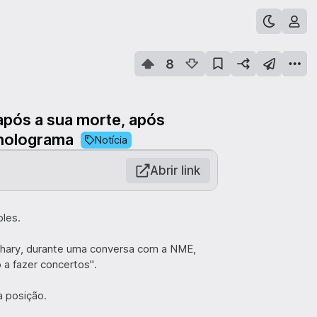
8
após a sua morte, após
 holograma
Notícia
Abrir link
ples.
Zachary, durante uma conversa com a NME,
a fazer concertos".
a posição.