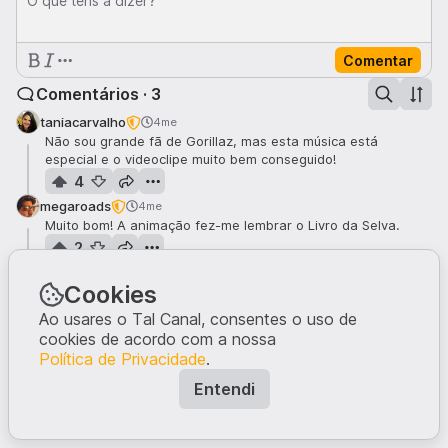
O que tens a dizer?
Comentar
Comentários · 3
taniacarvalho
4me
Não sou grande fã de Gorillaz, mas esta música está
especial e o videoclipe muito bem conseguido!
4
megaroads
4me
Muito bom! A animação fez-me lembrar o Livro da Selva.
2
martamorais
4me
Cookies
a mim também!
Ao usares o Tal Canal, consentes o uso de
1
cookies de acordo com a nossa
Política de Privacidade
.
Entendi