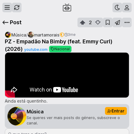
Post
2
/
Música
martamorais
3me
PZ - Empadão Na Bimby (feat. Emmy Curl)
(2026)
Nacional
youtube.com
Ainda está quentinho.
Entrar
Música
Se queres ver mais posts do género, subscreve o
canal.