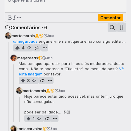
O que tens a dizer?
Comentar
Comentários · 6
martamorais
3me
u/megaroads
enganei-me na etiqueta e não consigo editar...
4
megaroads
3me
Mas tem que aparecer para ti, pois és moderadora deste
canal. Não te aparece o "Etiquetar" no menu do post?
Vê
esta imagem
por favor.
3
martamorais
3me
Hoje parece estar tudo acessível, mas ontem juro que
não conseguia...
pode ser da idade... 👵🏻
1
taniacarvalho
3me