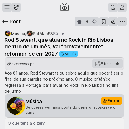
Post
6
/
Música
PatMac93
2me
Rod Stewart, que atua no Rock in Rio Lisboa
dentro de um mês, vai “provavelmente”
reformar-se em 2027
Notícia
Abrir link
expresso.pt
Aos 81 anos, Rod Stewart falou sobre aquilo que poderá ser o
final da sua carreira no próximo ano. O músico britânico
regressa a Portugal para atuar no Rock in Rio Lisboa no final
de junho
Entrar
Música
Se queres ver mais posts do género, subscreve o
canal.
O que tens a dizer?