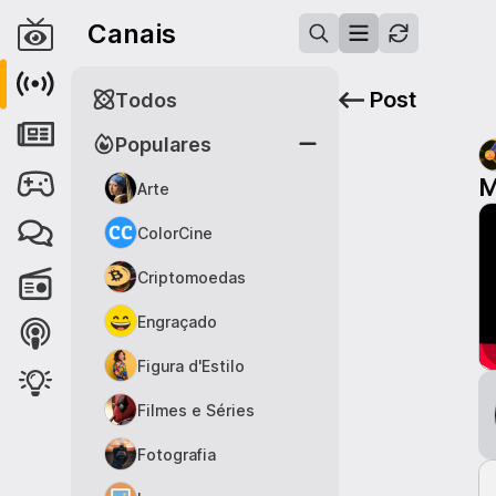
Canais
Post
Todos
Populares
M
Arte
ColorCine
Criptomoedas
Engraçado
Figura d'Estilo
Filmes e Séries
Fotografia