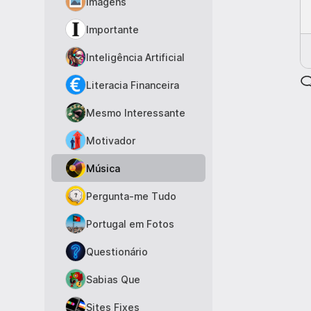
Imagens
Importante
Inteligência Artificial
Literacia Financeira
Mesmo Interessante
Motivador
Música
Pergunta-me Tudo
Portugal em Fotos
Questionário
Sabias Que
Sites Fixes