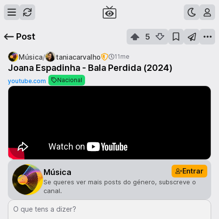
Post
5
/
Música
taniacarvalho
11me
Joana Espadinha - Bala Perdida (2024)
Nacional
youtube.com
Entrar
Música
Se queres ver mais posts do género, subscreve o
canal.
O que tens a dizer?