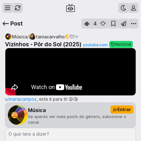
Post
4
/
Música
taniacarvalho
1a
Vizinhos - Pôr do Sol (2025)
Nacional
youtube.com
u/mariacampos
, esta é para ti! 😜😘
Entrar
Música
Se queres ver mais posts do género, subscreve o
canal.
O que tens a dizer?