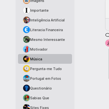
Imagens
Importante
Inteligência Artificial
Literacia Financeira
Mesmo Interessante
Motivador
Música
Pergunta-me Tudo
Portugal em Fotos
Questionário
Sabias Que
Sites Fixes