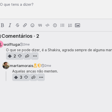
O que tens a dizer?
Comentários · 2
wolftuga
2me
O que se pode dizer, é a Shakira, agrada sempre de alguma man
2
martamorais
2me
Aquelas ancas não mentem.
3