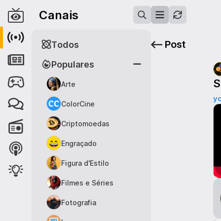
Canais
Post
Todos
Populares
S
Arte
y
ColorCine
Criptomoedas
Engraçado
Figura d'Estilo
Filmes e Séries
Fotografia