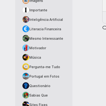
Imagens
Importante
Inteligência Artificial
Literacia Financeira
Mesmo Interessante
Motivador
Música
Pergunta-me Tudo
Portugal em Fotos
Questionário
Sabias Que
Sites Fixes