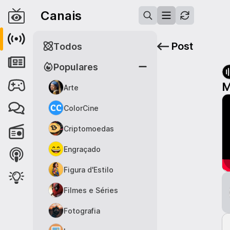
Canais
Post
Todos
Populares
M
Arte
ColorCine
Criptomoedas
Engraçado
Figura d'Estilo
Filmes e Séries
Fotografia