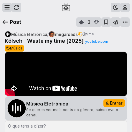
Post
3
/
Música Eletrónica
megaroads
9me
Kölsch - Waste my time [2025]
youtube.com
Música
Entrar
Música Eletrónica
Se queres ver mais posts do género, subscreve o
canal.
O que tens a dizer?