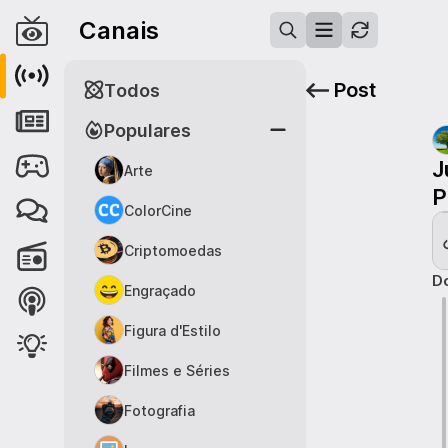
Canais
Post
Todos
Populares
J
Arte
P
ColorCine
Criptomoedas
Do
Engraçado
Figura d'Estilo
Filmes e Séries
Fotografia