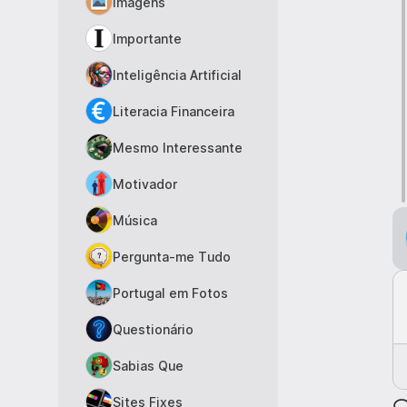
Imagens
Importante
Inteligência Artificial
Literacia Financeira
Mesmo Interessante
Motivador
Música
Pergunta-me Tudo
Portugal em Fotos
Questionário
Sabias Que
Sites Fixes