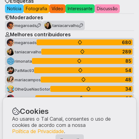
Etiquetas
Notícia
Fotografia
Vídeo
Interessante
Discussão
Moderadores
megaroads
taniacarvalho
Melhores contribuidores
680
megaroads
289
taniacarvalho
85
rimonata
54
PatMac93
48
mariacampos
34
OlheQueNaoSotor
14
Shikamaru
13
martamorais
Cookies
11
emiliapinto
Ao usares o Tal Canal, consentes o uso de
cookies de acordo com a nossa
8
Guinas
Política de Privacidade
.