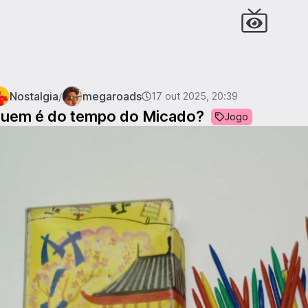
Nostalgia
megaroads
/
17 out 2025, 20:39
uem é do tempo do Micado?
Jogo