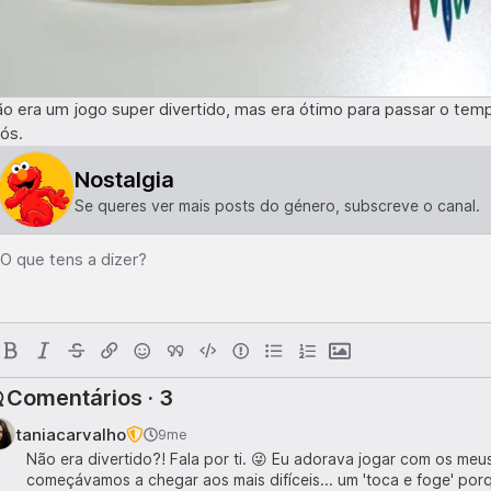
o era um jogo super divertido, mas era ótimo para passar o te
ós.
Nostalgia
Se queres ver mais posts do género, subscreve o canal.
O que tens a dizer?
Comentários · 3
taniacarvalho
9me
Não era divertido?! Fala por ti. 😜 Eu adorava jogar com os me
começávamos a chegar aos mais difíceis... um 'toca e foge' por