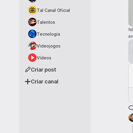
Tal Canal Oficial
Talentos
Nã
Tecnologia
av
Videojogos
Vídeos
Criar post
Criar canal