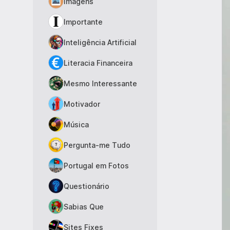
Imagens
Importante
Inteligência Artificial
Literacia Financeira
Mesmo Interessante
Motivador
Música
Pergunta-me Tudo
Portugal em Fotos
Questionário
Sabias Que
Sites Fixes