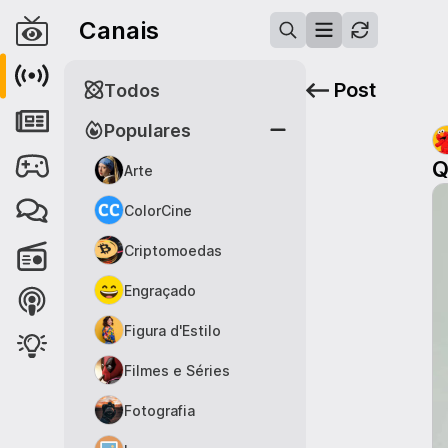
Canais
Post
Todos
Populares
Q
Arte
ColorCine
Criptomoedas
Engraçado
Figura d'Estilo
Filmes e Séries
Fotografia