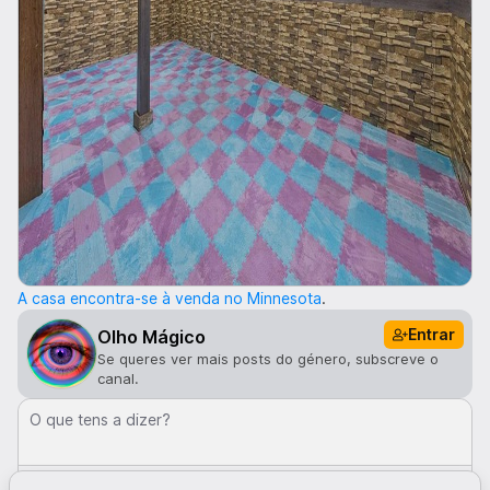
A casa encontra-se à venda no Minnesota
.
Entrar
Olho Mágico
Se queres ver mais posts do género, subscreve o
canal.
O que tens a dizer?
Comentar