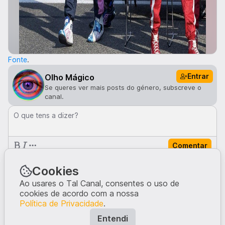
Fonte
.
Entrar
Olho Mágico
Se queres ver mais posts do género, subscreve o
canal.
O que tens a dizer?
Comentar
Comentários · 2
Cookies
taniacarvalho
1me
Ao usares o Tal Canal, consentes o uso de
... e com roupas iguais!
cookies de acordo com a nossa
2
Política de Privacidade
.
martamorais
1me
Entendi
Muito importante ver estes jovens desportistas de topo a