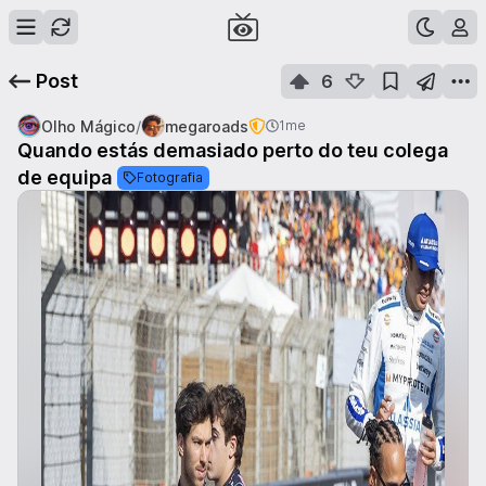
Post
6
/
Olho Mágico
megaroads
1me
Quando estás demasiado perto do teu colega
de equipa
Fotografia