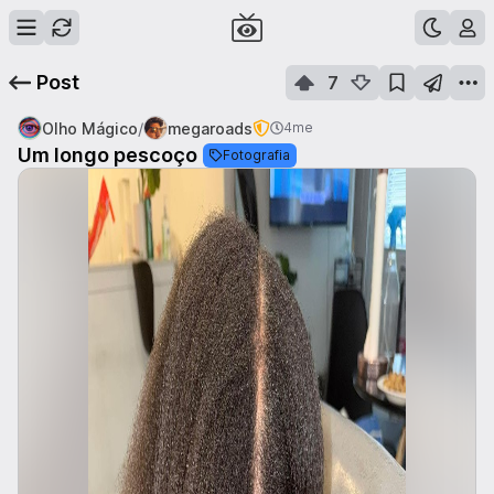
Post
7
/
Olho Mágico
megaroads
4me
Um longo pescoço
Fotografia