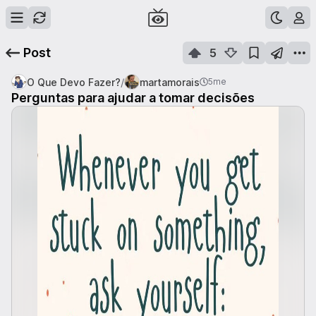
Post
5
/
O Que Devo Fazer?
martamorais
5me
Perguntas para ajudar a tomar decisões