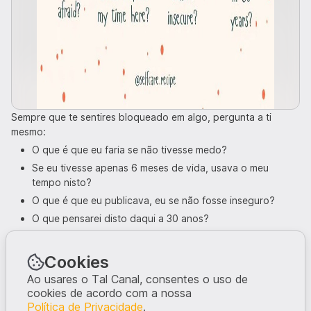
Sempre que te sentires bloqueado em algo, pergunta a ti
mesmo:
O que é que eu faria se não tivesse medo?
Se eu tivesse apenas 6 meses de vida, usava o meu
tempo nisto?
O que é que eu publicava, eu se não fosse inseguro?
O que pensarei disto daqui a 30 anos?
Entrar
O Que Devo Fazer?
Cookies
Se queres ver mais posts do género, subscreve o
canal.
Ao usares o Tal Canal, consentes o uso de
cookies de acordo com a nossa
O que tens a dizer?
Política de Privacidade
.