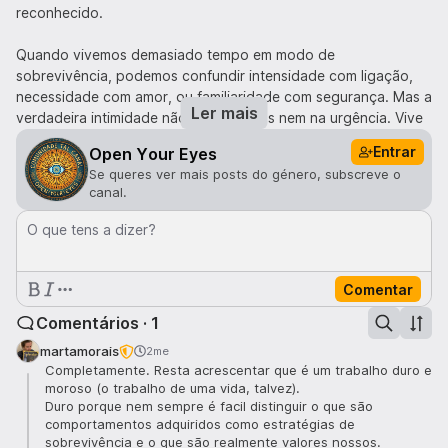
reconhecido.
Quando vivemos demasiado tempo em modo de
sobrevivência, podemos confundir intensidade com ligação,
necessidade com amor, ou familiaridade com segurança. Mas a
Ler mais
verdadeira intimidade não vive no caos nem na urgência. Vive
na confiança, na presença e na capacidade de sermos vistos
Entrar
Open Your Eyes
tal como somos.
Se queres ver mais posts do género, subscreve o
canal.
Crescer implica abandonar a necessidade de defender
constantemente as nossas antigas armaduras. Implica aceitar
O que tens a dizer?
que a vulnerabilidade não é uma fraqueza, mas a porta de
entrada para relações mais autênticas e para uma ligação mais
profunda connosco próprios.
Comentar
Comentários · 1
Uma vida com significado não exige perfeição nem respostas
para tudo. Exige apenas a coragem de olhar para dentro com
martamorais
2me
honestidade, libertar o que já não nos serve e caminhar com
Completamente. Resta acrescentar que é um trabalho duro e
moroso (o trabalho de uma vida, talvez).
autenticidade na direção daquilo que é real.
Duro porque nem sempre é facil distinguir o que são
comportamentos adquiridos como estratégias de
sobrevivência e o que são realmente valores nossos.