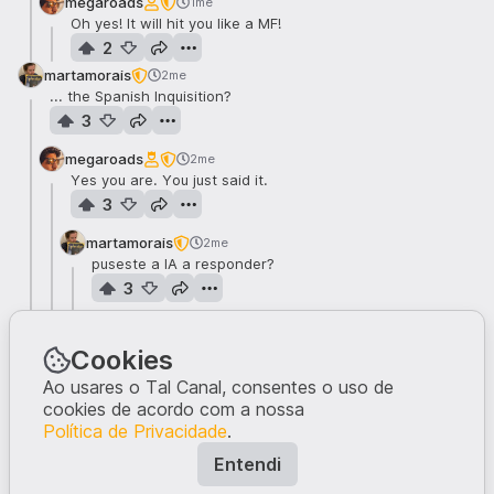
megaroads
1me
Oh yes! It will hit you like a MF!
2
martamorais
2me
... the Spanish Inquisition?
3
megaroads
2me
Yes you are. You just said it.
3
martamorais
2me
puseste a IA a responder?
3
megaroads
2me
Talvez sim, talvez não. Queres ir ao cerne da
Cookies
questão?
Ao usares o Tal Canal, consentes o uso de
3
cookies de acordo com a nossa
Política de Privacidade
.
Continuar thread
Entendi