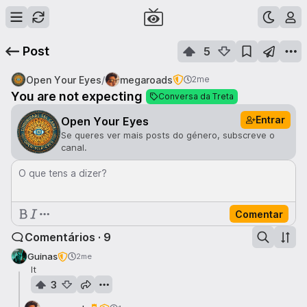
Post
5
/
Open Your Eyes
megaroads
2me
You are not expecting
Conversa da Treta
Entrar
Open Your Eyes
Se queres ver mais posts do género, subscreve o
canal.
O que tens a dizer?
Comentar
Comentários · 9
Guinas
2me
It
3