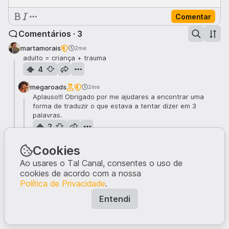
Comentar
Comentários · 3
martamorais
2me
adulto = criança + trauma
4
megaroads
2me
Aplauso!!! Obrigado por me ajudares a encontrar uma
forma de traduzir o que estava a tentar dizer em 3
palavras.
2
AnaSoraia
2me
Cookies
É que não podia ser mais certo
Ao usares o Tal Canal, consentes o uso de
1
cookies de acordo com a nossa
Política de Privacidade
.
Entendi