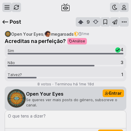
Post
9
/
Open Your Eyes
megaroads
1me
Acreditas na perfeição?
Análise
4
Sim
3
Não
1
Talvez?
8
votos
·
Terminou há
1me 18d
Entrar
Open Your Eyes
Se queres ver mais posts do género, subscreve o
canal.
O que tens a dizer?