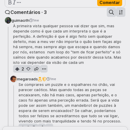
Comentar
Comentários · 3
guimacrlh
1me
À primeira vista qualquer pessoa vai dizer que sim, mas
depende como é que cada um interpreta o que é a
perfeição. A definição é que é algo feito sem qualquer
defeito, mas a meu ver não importa o quão bem faças algo
há sempre, mas sempre algo que escapa e quando damos
por nós, estamos num loop do "tem de ficar perfeito" e só
saímos dele quando acabamos por desistir dessa luta. Mas
isto vai depender da visão de cada um
2
megaroads
1me
Se comprares um puzzle e o espalhares no chão, vai
parecer caótico. Mas quando todas as peças se
encaixarem, não há mais caos, apenas perfeição, e o
caos foi apenas uma perceção errada. Será que a vida
pode ser assim também, um mandelbrot de puzzles à
espera de serem encaixados? Se calhar, poderíamos
todos ser felizes se acreditarmos que tudo se vai ligar,
vivendo com mais tranquilidade e tendo fé no processo.
3