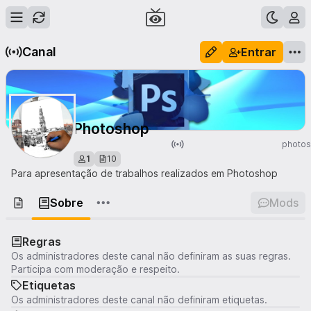
Canal
Entrar
Photoshop
photo
1
10
Para apresentação de trabalhos realizados em Photoshop
Sobre
Mods
Regras
Os administradores deste canal não definiram as suas regras.
Participa com moderação e respeito.
Etiquetas
Os administradores deste canal não definiram etiquetas.