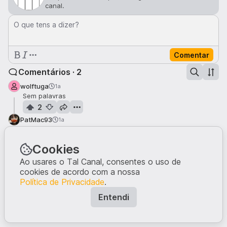
canal.
O que tens a dizer?
Comentar
Comentários · 2
wolftuga
1a
Sem palavras
2
PatMac93
1a
Uau...
1
Cookies
Ao usares o Tal Canal, consentes o uso de
cookies de acordo com a nossa
Política de Privacidade
.
Entendi