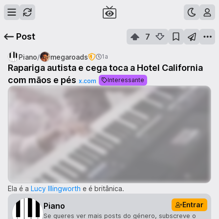
Post
7
/
Piano
megaroads
1a
Rapariga autista e cega toca a Hotel California
com mãos e pés
Interessante
x.com
Ela é a
Lucy Illingworth
e é britânica.
Entrar
Piano
Se queres ver mais posts do género, subscreve o