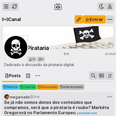
Canal
Entrar
Pirataria
piratar
11
6
Dedicado à discussão da pirataria digital.
Posts
Notícia
Tutorial
Discussão
Interessante
megaroads
2me
Se já não somos donos dos conteúdos que
compramos, será que a pirataria é roubo? Markéta
Gregorová no Parlamento Europeu
youtube.com