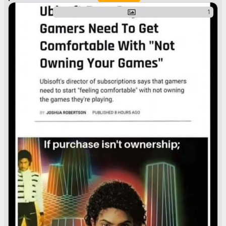
Para configurar:
1
Vai a torrentio.strem.fun/lite/configure
Explora e ajusta as opções como quiseres. Estas são as que eu
uso:
Providers: Todos, exceto os que têm bandeiras no nome
(mantém os com bandeira portuguesa).
Sorting: "By quality then seeders", se não tiveres Real Debrid,
escolhe "By seeders then quality".
Exclude qualities: Other, Screener, Cam, Unknown
Max results per quality: 2 (podes aumentar, se quiseres)
Debrid provider:
Se tens Real Debrid, seleciona "Real Debrid", insere a tua API key
e ativa as duas opções nas debrid options.
Se não tens, ignora esta parte e clica simplesmente em "Install".
Depois disso, clica em "Instalar".