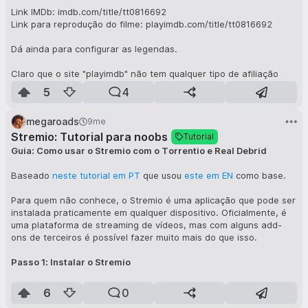
Link IMDb: imdb.com/title/tt0816692
Link para reprodução do filme: playimdb.com/title/tt0816692
Dá ainda para configurar as legendas.
Claro que o site "playimdb" não tem qualquer tipo de afiliação
com o IMDb.
5
4
megaroads
9me
Stremio: Tutorial para noobs
Tutorial
Guia: Como usar o Stremio com o Torrentio e Real Debrid
Baseado
neste tutorial em PT
que usou
este em EN
como base.
Para quem não conhece, o Stremio é uma aplicação que pode ser
instalada praticamente em qualquer dispositivo. Oficialmente, é
uma plataforma de streaming de vídeos, mas com alguns add-
ons de terceiros é possível fazer muito mais do que isso.
Passo 1: Instalar o Stremio
Para Windows/Mac:
6
0