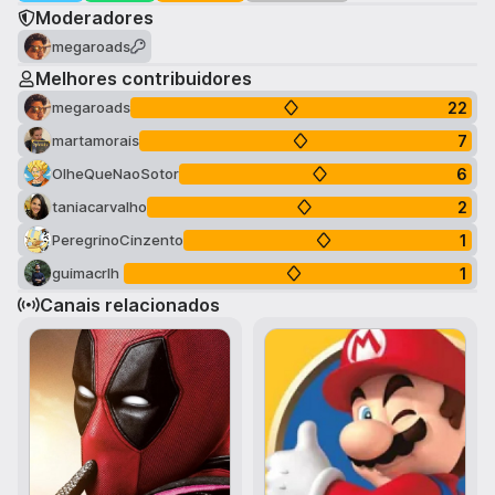
Moderadores
megaroads
Melhores contribuidores
22
megaroads
7
martamorais
6
OlheQueNaoSotor
2
taniacarvalho
1
PeregrinoCinzento
1
guimacrlh
Canais relacionados