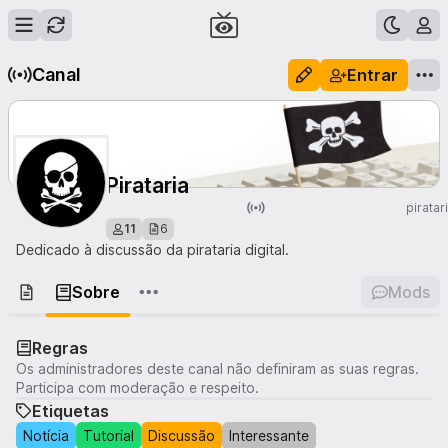
Canal
Entrar
Pirataria
piratar
11
6
Dedicado à discussão da pirataria digital.
Sobre
Mods
Regras
Os administradores deste canal não definiram as suas regras.
Participa com moderação e respeito.
Etiquetas
Notícia
Tutorial
Discussão
Interessante