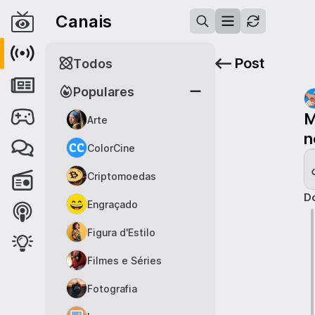
Canais
Post
Todos
Populares
M
Arte
n
ColorCine
Criptomoedas
Do
Engraçado
Figura d'Estilo
Filmes e Séries
Fotografia