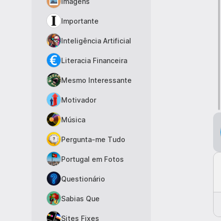
Imagens
Importante
Inteligência Artificial
Literacia Financeira
Mesmo Interessante
Motivador
Música
Pergunta-me Tudo
Portugal em Fotos
Questionário
Sabias Que
Sites Fixes