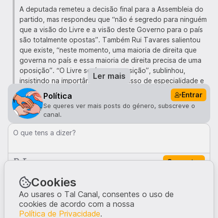
A deputada remeteu a decisão final para a Assembleia do
partido, mas respondeu que “não é segredo para ninguém
que a visão do Livre e a visão deste Governo para o país
são totalmente opostas”. Também Rui Tavares salientou
que existe, “neste momento, uma maioria de direita que
governa no país e essa maioria de direita precisa de uma
oposição”. “O Livre será essa oposição”, sublinhou,
Ler mais
insistindo na importância do processo de especialidade e
do papel do Parlamento nesse período.
Entrar
Política
Se queres ver mais posts do género, subscreve o
O Parlamento debate e vota hoje, na generalidade, a
canal.
proposta de Orçamento do Estado para o próximo ano,
apresentada pelo Governo PSD/CDS-PP.
O que tens a dizer?
Comentar
Comentários · 0
Cookies
Ao usares o Tal Canal, consentes o uso de
cookies de acordo com a nossa
Ninguém comentou neste post.
Política de Privacidade
.